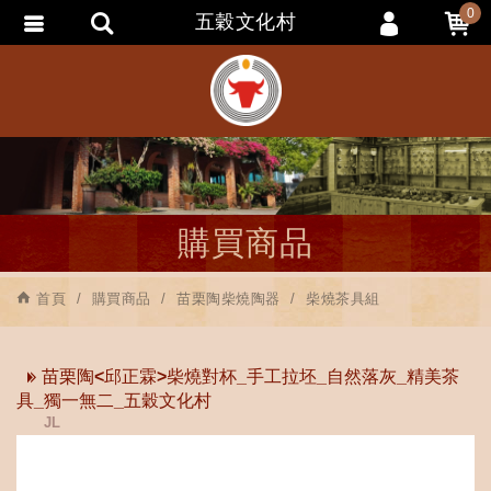
0
五穀文化村
會員登入
會員註冊
忘記密碼
訂單查詢
追蹤清單
購買商品
匯款通知
首頁
購買商品
苗栗陶柴燒陶器
柴燒茶具組
苗栗陶<邱正霖>柴燒對杯_手工拉坯_自然落灰_精美茶
具_獨一無二_五穀文化村
JL