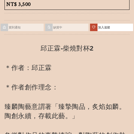
NT$
3,500
貨到通知
缺貨中
加入追蹤
邱正霖-柴燒對杯2
＊作者：邱正霖
＊作者創作理念：
臻麟陶藝意謂著「臻摯陶品，炙焰如麟。
陶創永續，存載此藝。」