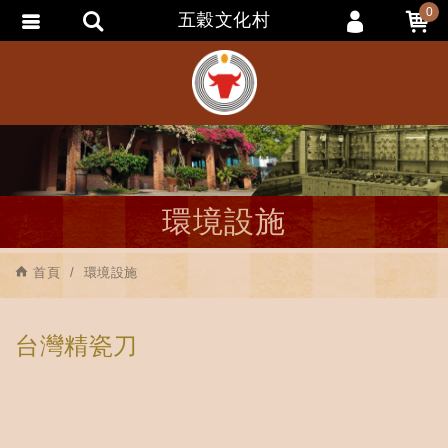
0
五穀文化村
會員登入
會員註冊
忘記密碼
訂單查詢
追蹤清單
環境設施
匯款通知
首頁
環境設施
台灣精瓷刀