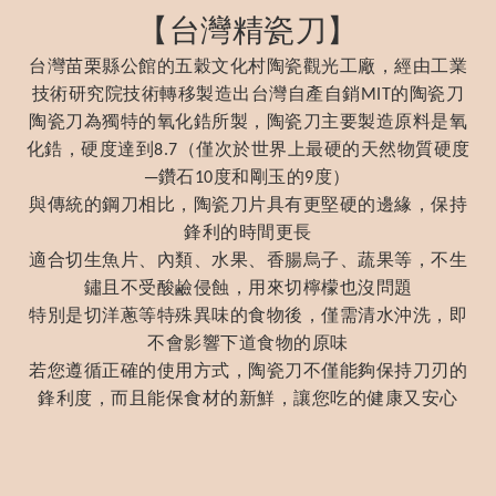
【台灣精瓷刀】
台灣苗栗縣公館的五穀文化村陶瓷觀光工廠，經由工業
技術研究院技術轉移製造出台灣自產自銷
的陶瓷刀
MIT
陶瓷刀為獨特的氧化鋯所製，陶瓷刀主要製造原料是氧
化鋯，硬度達到
（僅次於世界上最硬的天然物質硬度
8.7
─鑽石
度和剛玉的
度）
10
9
與傳統的鋼刀相比，陶瓷刀片具有更堅硬的邊緣，保持
鋒利的時間更長
適合切生魚片、內類、水果、香腸烏子、蔬果等，不生
鏽且不受酸鹼侵蝕，用來切檸檬也沒問題
特別是切洋蔥等特殊異味的食物後，僅需清水沖洗，即
不會影響下道食物的原味
若您遵循正確的使用方式，陶瓷刀不僅能夠保持刀刃的
鋒利度，而且能保食材的新鮮，讓您吃的健康又安心