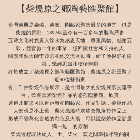
【柴燒原之鄉陶藝匯聚館】
台灣苗栗是柴燒、柴窯、陶藝家聚集最多的地方，也是
柴燒的原鄉，
年至今有一百多年的製陶歷史
1897
五穀文化村負責人徐永奐感恩天地，尊重萬物、感謝五
穀，經營數十年的事業，想回饋社會和支持的人
國然陶藝大師李茂宗和他交流互動時，給了他很好的建
議，幾經思慮和積極籌劃
終於成立了柴燒原之鄉陶藝匯聚館，柴燒原之鄉匯聚了
近
位藝術家
40
有上千件柴燒作品展示，是台灣最大的柴燒展示交流平
台，歡迎喜愛柴燒作品的您蒞臨參觀、欣賞
透過此館您可以近距離和陶藝家、作品對話，柴燒作品
大部份是不上釉，柴火燃燒時灰燼會飄落於作品上
形成千變萬化自然的釉色及火痕，可以說柴燒作品皆是
獨一無二的原創
柴燒過程取決於人、土、柴火、窯之間環扣相連的關