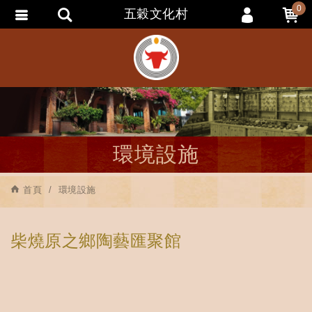
0
五穀文化村
會員登入
會員註冊
忘記密碼
訂單查詢
追蹤清單
環境設施
匯款通知
首頁
環境設施
柴燒原之鄉陶藝匯聚館