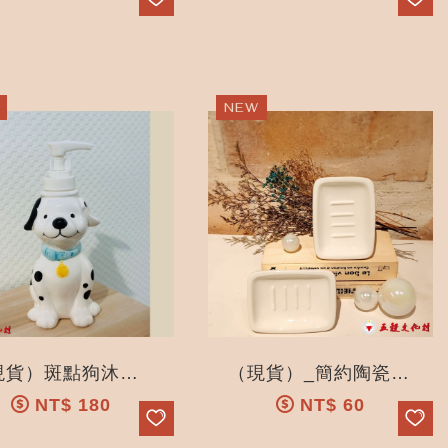
（現貨）斑點狗沐浴露分裝瓶_乳液瓶_精品_禮品_五穀文化村陶瓷觀光工廠
（現貨）_簡約陶瓷肥皂盒_肥皂盤_禮品_五穀文化村陶瓷觀光工廠
NT$
180
NT$
60