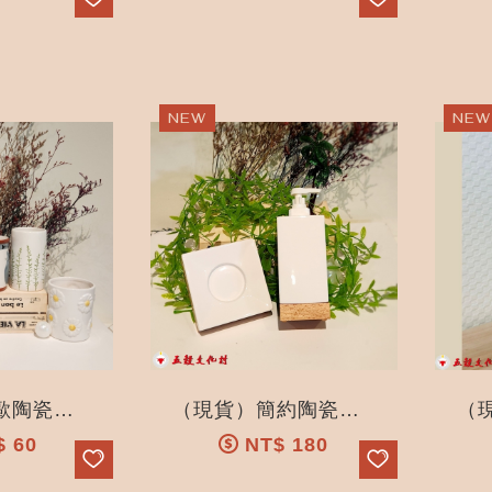
（現貨）北歐陶瓷創意漱口杯_植物漱口杯_小花漱口杯_禮品_五穀文化村陶瓷觀光工廠...
（現貨）簡約陶瓷分裝瓶_肥皂盒_肥皂盤_禮品_五穀文化村陶瓷觀光工廠
$
60
NT$
180