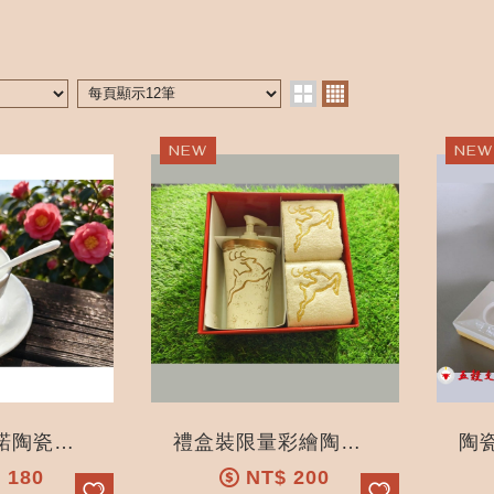
純白卡布奇諾陶瓷咖啡杯拉花拿鐵加厚套裝帶碟杯（台灣現貨）
禮盒裝限量彩繪陶瓷乳液瓶-洗手液-洗髮水-沐浴露—環保按壓瓶-
$
180
NT$
200