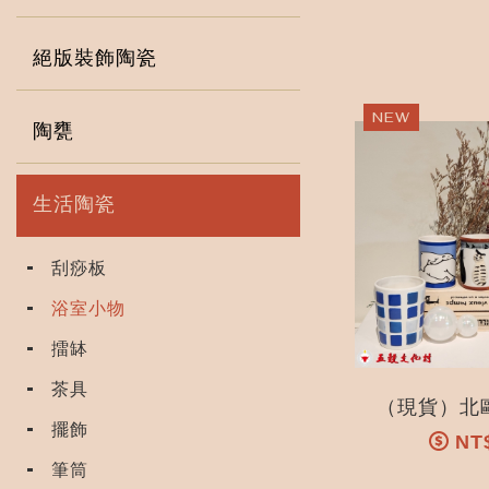
絕版裝飾陶瓷
陶甕
生活陶瓷
刮痧板
浴室小物
擂缽
茶具
擺飾
NT
筆筒