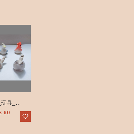
動物水鳥笛_玩具_陶瓷_笛子 （新）
$
60