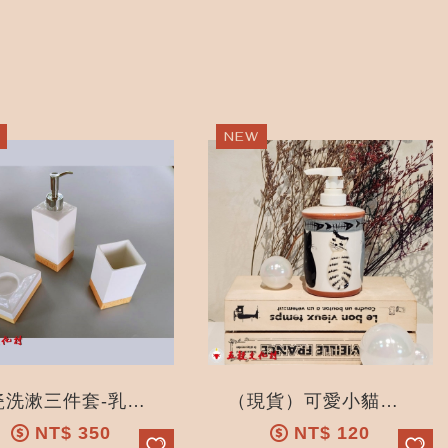
陶瓷洗漱三件套-乳液分裝-按壓空瓶 -家居酒店沐浴露洗手液瓶 配竹木底座
（現貨）可愛小貓沐浴露分裝瓶_乳液瓶_精品_禮品_五穀文化村陶瓷觀光工廠
NT$
350
NT$
120