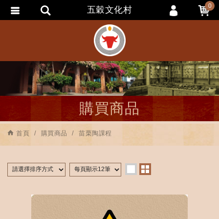
0
五穀文化村
會員登入
會員註冊
忘記密碼
訂單查詢
追蹤清單
購買商品
匯款通知
首頁
購買商品
苗栗陶課程