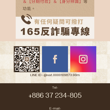
LINE ID : @xat.0000109873.90m
Tel :
+886 37 234-805
E-mail :