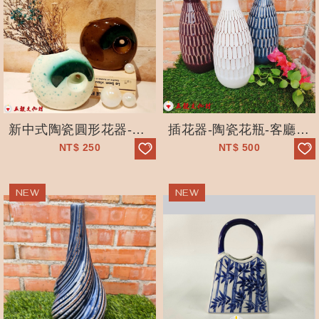
新中式陶瓷圓形花器-乾燥花-水培鮮花-客廳居家-裝飾擺件-花藝
插花器-陶瓷花瓶-客廳擺件--乾燥花-小口水養-鮮花瓶-花藝
NT$
250
NT$
500