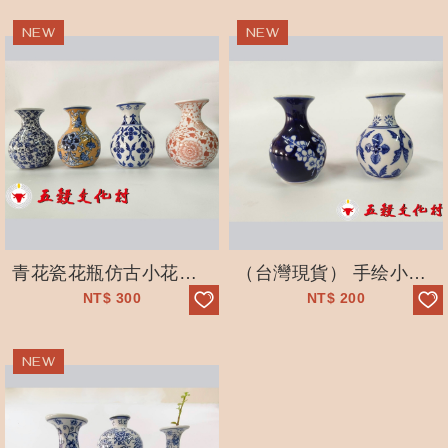
青花瓷花瓶仿古小花瓶- 純手繪-擺件-水培
（台灣現貨） 手绘小花瓶-仿古青花瓷-小口水培摆件-茶道-五穀文化村
NT$
300
NT$
200