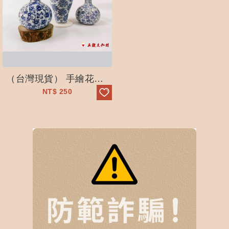
（台灣現貨） 手繪花瓶-仿古青花瓷瓶-小口養水培擺件-茶道-小花器
NT$
250