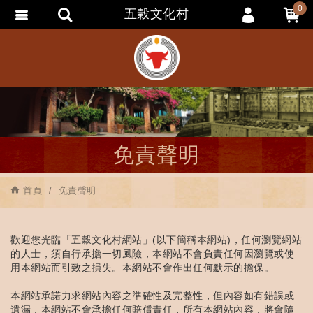
0
五穀文化村
會員登入
會員註冊
忘記密碼
訂單查詢
追蹤清單
免責聲明
匯款通知
首頁
免責聲明
歡迎您光臨「五穀文化村網站」(以下簡稱本網站)，任何瀏覽網站
的人士，須自行承擔一切風險，本網站不會負責任何因瀏覽或使
用本網站而引致之損失。本網站不會作出任何默示的擔保。
本網站承諾力求網站內容之準確性及完整性，但內容如有錯誤或
遺漏，本網站不會承擔任何賠償責任，所有本網站內容，將會隨