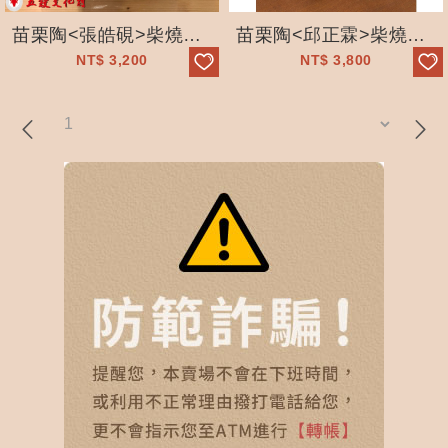
苗栗陶<張皓硯>柴燒茶碗_石見坊_手工拉坯 _獨一無二_五穀文化村
苗栗陶<邱正霖>柴燒落灰茶碗_臻霖陶藝-手工拉坯_自然落灰_精美茶具_獨一...
NT$
3,200
NT$
3,800