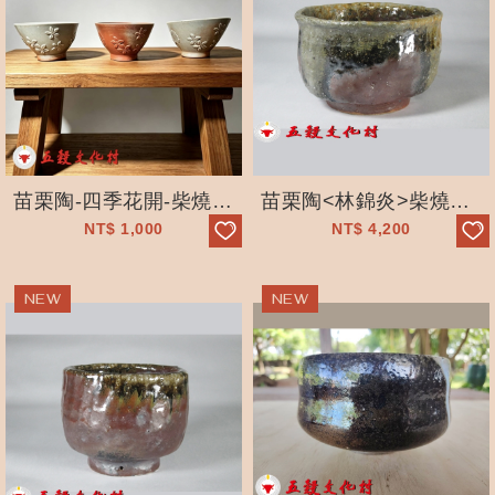
苗栗陶-四季花開-柴燒茶碗-文創 _-自然落灰—獨一無二_五穀文化村
苗栗陶<林錦炎>柴燒茶碗-A4_手工拉坯 _-自然落灰—獨一無二_五穀文化...
NT$
1,000
NT$
4,200