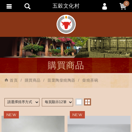
0
五穀文化村
會員登入
會員註冊
忘記密碼
訂單查詢
追蹤清單
購買商品
匯款通知
首頁
購買商品
苗栗陶柴燒陶器
柴燒茶碗