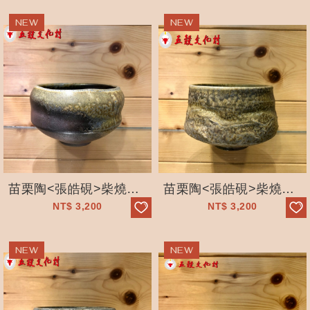
苗栗陶<張皓硯>柴燒茶碗_石見坊_手工拉坯 _獨一無二_五穀文化村
苗栗陶<張皓硯>柴燒茶碗_石見坊_手工拉坯 _獨一無二_五穀文化村
NT$
3,200
NT$
3,200