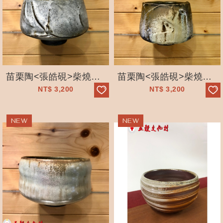
苗栗陶<張皓硯>柴燒茶碗_石見坊_手工拉坯 _獨一無二_五穀文化村
苗栗陶<張皓硯>柴燒茶碗_石見坊_手工拉坯 _獨一無二_五穀文化村
NT$
3,200
NT$
3,200