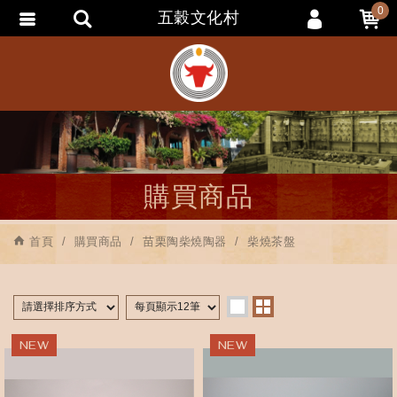
0
五穀文化村
會員登入
會員註冊
忘記密碼
訂單查詢
追蹤清單
購買商品
匯款通知
首頁
購買商品
苗栗陶柴燒陶器
柴燒茶盤