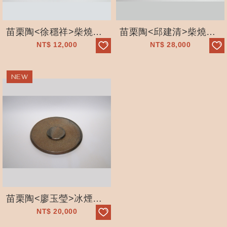
苗栗陶<徐穩祥>柴燒中茶盤_手工拉坯_自然落灰_精美茶具_獨一無二_五穀文...
苗栗陶<邱建清>柴燒佳落水茶盤_手工拉坯_自然落灰_手作_獨一無二_五穀文...
NT$
12,000
NT$
28,000
苗栗陶<廖玉瑩>冰煙柴燒茶盤_手工拉坯_自然落灰_精美茶具_獨一無二_五穀...
NT$
20,000