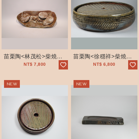
苗栗陶<林茂松>柴燒茶盤_手工拉坯_自然落灰_精美茶具_獨一無二_五穀文化...
苗栗陶<徐穩祥>柴燒中茶盤_手工拉坯_自然落灰_精美茶具_獨一無二_五穀文...
NT$
7,800
NT$
6,800