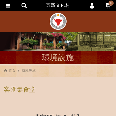
0
五穀文化村
會員登入
會員註冊
忘記密碼
訂單查詢
追蹤清單
環境設施
匯款通知
首頁
環境設施
客匯集食堂