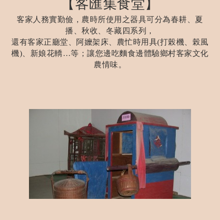
【客匯集食堂】
客家人務實勤儉，農時所使用之器具可分為春耕、夏
播、秋收、冬藏四系列，
還有客家正廳堂、阿嬤架床、農忙時用具(打榖機、榖風
機)、新娘花轎…等；讓您邊吃麵食邊體驗鄉村客家文化
農情味。