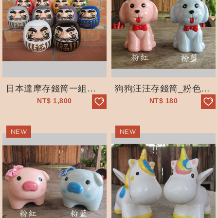
日本達摩存錢筒一組十色_收藏_許願_有眼_無眼_福氣不倒翁
狗狗汪汪存錢筒_粉色_療癒系
NT$
1,800
NT$
180