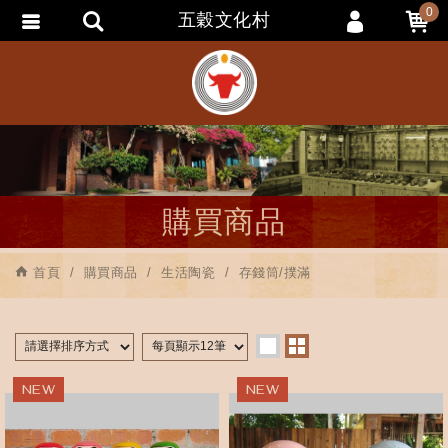
0
五穀文化村
會員登入
會員註冊
忘記密碼
訂單查詢
追蹤清單
購買商品
匯款通知
首頁
購買商品
生活陶瓷
存錢筒/撲滿