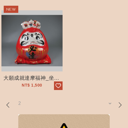
大願成就達摩福神_坐墊_必達_存錢筒_紅_福祿壽_開運_五穀文化村
NT$
1,500