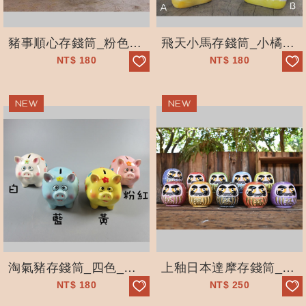
豬事順心存錢筒_粉色_療癒系
飛天小馬存錢筒_小橘_粉紅_兩款_翅膀
NT$
180
NT$
180
淘氣豬存錢筒_四色_白_藍_黃_粉紅_儲蓄_私房錢
上釉日本達摩存錢筒_買十個送一個白坯_收藏_許願_福氣不倒翁
NT$
180
NT$
250