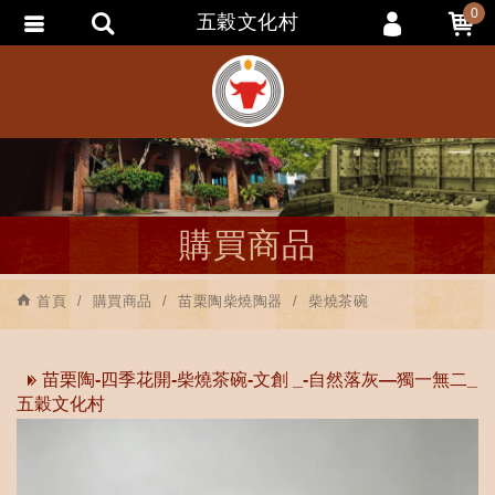
0
五穀文化村
會員登入
會員註冊
忘記密碼
訂單查詢
追蹤清單
購買商品
匯款通知
首頁
購買商品
苗栗陶柴燒陶器
柴燒茶碗
苗栗陶-四季花開-柴燒茶碗-文創 _-自然落灰—獨一無二_
五穀文化村