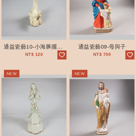
通益瓷藝10-小海豚擺動尾鰭
通益瓷藝09-母與子
NT$
120
NT$
700