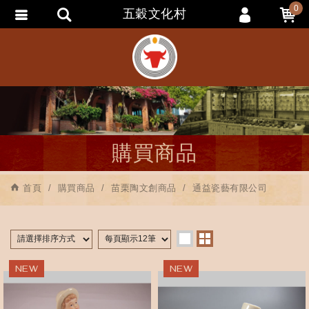
0
五穀文化村
會員登入
會員註冊
忘記密碼
訂單查詢
追蹤清單
購買商品
匯款通知
首頁
購買商品
苗栗陶文創商品
通益瓷藝有限公司