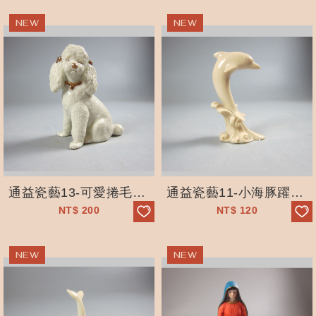
通益瓷藝13-可愛捲毛小狗
通益瓷藝11-小海豚躍身激浪
NT$
200
NT$
120