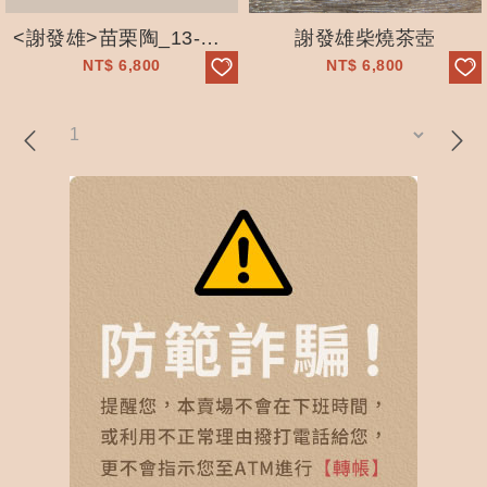
<謝發雄>苗栗陶_13-01柴燒壺_手工拉坯_自然落灰
謝發雄柴燒茶壺
NT$
6,800
NT$
6,800