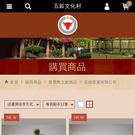
0
五穀文化村
會員登入
會員註冊
忘記密碼
訂單查詢
追蹤清單
購買商品
匯款通知
首頁
購買商品
苗栗陶文創商品
宏錸實業有限公司