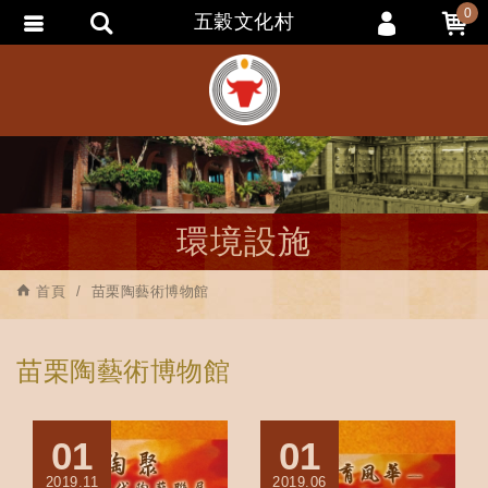
0
五穀文化村
會員登入
會員註冊
忘記密碼
訂單查詢
追蹤清單
環境設施
匯款通知
首頁
苗栗陶藝術博物館
苗栗陶藝術博物館
01
01
2019.11
2019.06