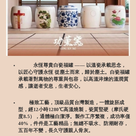
永恆尊貴白瓷福罐 —— 以溫瓷承載思念，
以匠心守護永恆 從塵土而來，歸於塵土。白瓷福罐
承載著對萬物的尊重與包容，以高溫淬煉的溫潤質
感，讓逝者安息，生者安心。
極致工藝，頂級品質台灣製造，一體旋胚成
型，經12小時1280℃高溫燒製，瓷質堅硬（摩氏硬
度8.5），通體極白潔淨。製作工序繁複，成功率僅
40%，件件是工藝精品；無縫不吸水、防潮耐存，
五百年不變，長久守護親人骨灰。