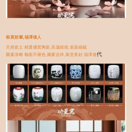
祭莫前輩,福澤後人
天然瓷土
,
,
精選優質陶瓷
高溫緞燒
瓷器細膩
代
,
,
,
圖案清晰
釉面不褪色
圖案吉祥
寓意美好
福澤後