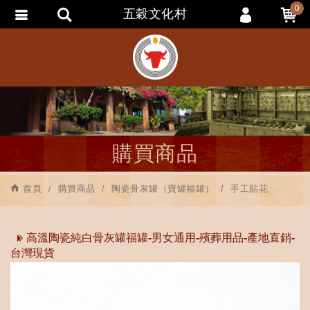
0
五穀文化村
會員登入
會員註冊
忘記密碼
訂單查詢
追蹤清單
購買商品
匯款通知
首頁
購買商品
陶瓷骨灰罐（寶罐福罐）
手工貼花
高溫陶瓷純白骨灰罐福罐-男女通用-殯葬用品-產地直銷-
台灣現貨