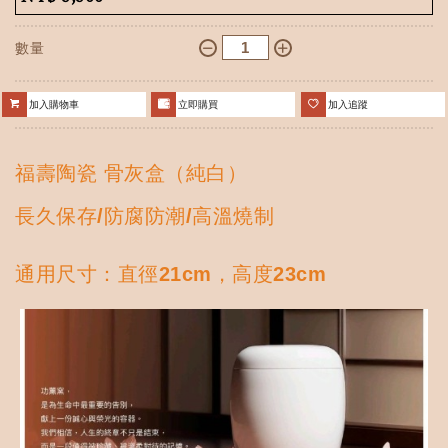
數量
加入購物車
立即購買
加入追蹤
福壽陶瓷 骨灰盒（純白）
長久保存/防腐防潮/高溫燒制
通用尺寸：直徑21cm，高度23cm