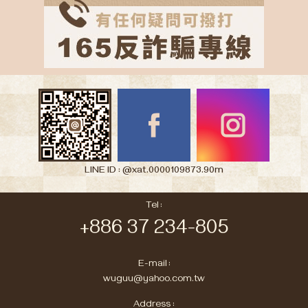
LINE ID : @xat.0000109873.90m
Tel :
+886 37 234-805
E-mail :
wuguu@yahoo.com.tw
Address :