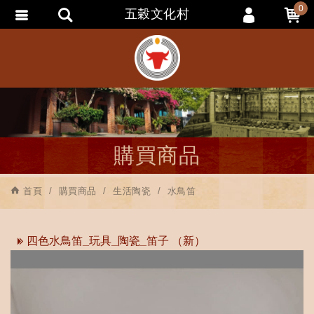
0
五穀文化村
會員登入
會員註冊
忘記密碼
訂單查詢
追蹤清單
購買商品
匯款通知
首頁
購買商品
生活陶瓷
水鳥笛
四色水鳥笛_玩具_陶瓷_笛子 （新）