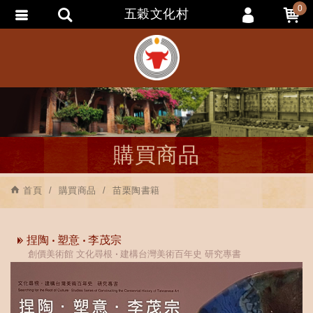
0
五穀文化村
會員登入
會員註冊
忘記密碼
訂單查詢
追蹤清單
購買商品
匯款通知
首頁
購買商品
苗栗陶書籍
捏陶 ‧ 塑意 ‧ 李茂宗
創價美術館 文化尋根 ‧ 建構台灣美術百年史 研究專書