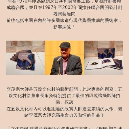
早在1970年即為協助尼日共和國發展工藝，草擬計劃書轉
成聯合國，並且在1987年至2002年間擔任聯合國開發計劃
署陶藝顧問
前往包括中國在內的許多國家進行現代陶藝推廣的藝術家，
影響深遠！
李茂宗大師是五榖文化村的藝術顧問，此次專書的撰寫，五
榖文化村徐董事長永奐特別提供了最佳的環境讓攝影師拍
攝、採訪
在五榖文化村內可以近距離的欣賞大師過去累積的大作，親
睹李茂宗大師充滿生命力與熱情的作品！
「文化尋根 建構台灣美術百年史研究專書」-《捏陶·塑意·李