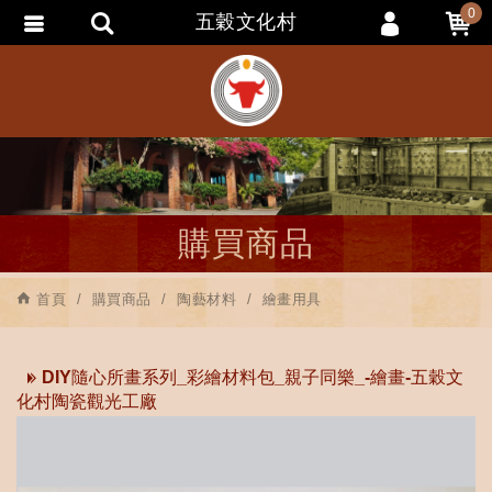
0
五穀文化村
會員登入
會員註冊
忘記密碼
訂單查詢
追蹤清單
購買商品
匯款通知
首頁
購買商品
陶藝材料
繪畫用具
DIY隨心所畫系列_彩繪材料包_親子同樂_-繪畫-五穀文
化村陶瓷觀光工廠