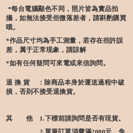
*
每台電腦顯色不同，照片皆為實品拍
攝，如無法接受些微落差者，請斟酌購買
哦。
*
作品尺寸均為手工測量，若存在些許誤
差，属于正常现象，請諒解
*
如有任何疑問可來電或來信詢問。
退
換
貨
：
除商品本身於運送過程中破
損，否則不接受退換貨。
其 他
1.
下標前請詢問是否有現貨。
2.
單筆訂單消費滿
2000
元，免