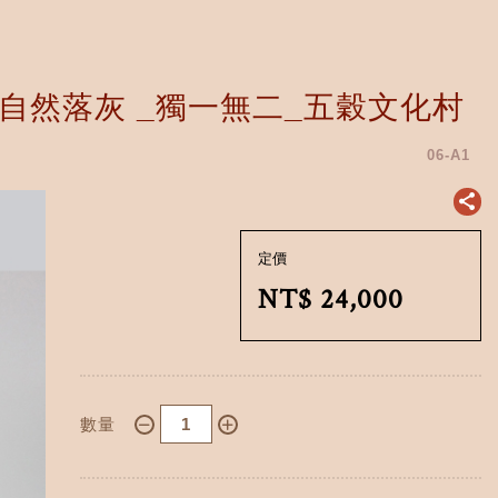
自然落灰 _獨一無二_五穀文化村
06-A1
定價
NT$
24,000
數量