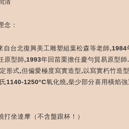
潤清
理念：
自台北復興美工雕塑組葉松森等老師,1984年
原型師,1993年回苗栗擔任慶勻貿易原型師.
特定形式,但偏愛極度寫實造型,以寫實朽竹造
氏1140-1250°C氧化燒,柴少部分喜用
。
燒打坐達摩（不含盤跟杯！）