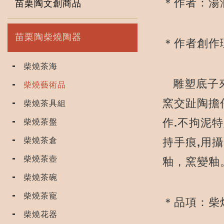
＊作者：湯
苗栗陶文創商品
苗栗陶柴燒陶器
＊作者創作
柴燒茶海
雕塑底子來
柴燒藝術品
窯交趾陶擔任
柴燒茶具組
作.不拘泥
柴燒茶盤
柴燒茶倉
持手痕,用攝
柴燒茶壺
釉，窯變釉
柴燒茶碗
柴燒茶寵
＊品項：柴
柴燒花器