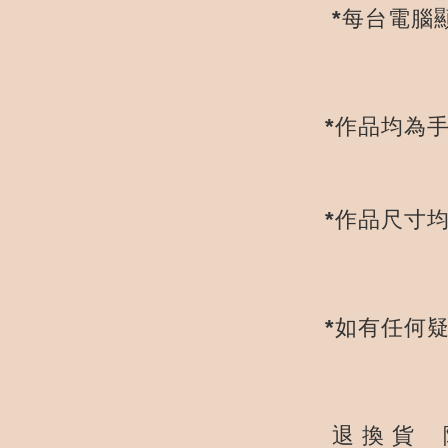
*
每台電腦
*
作品均為
*
作品尺寸
*
如有任何
退
換
貨