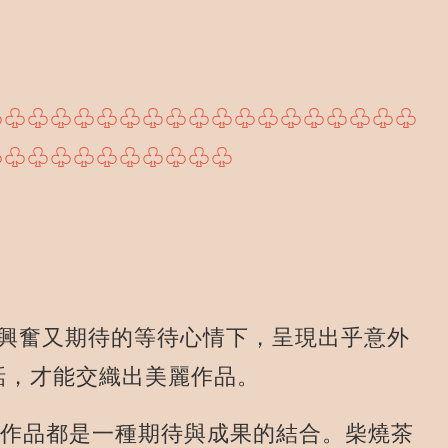
♧♧♧♧♧♧♧♧♧♧♧♧♧♧♧♧♧♧♧
♧♧♧♧♧♧♧♧♧♧♧
興奮又期待的等待心情下，呈現出乎意外
話，才能交織出美麗作品。
作品都是一種期待與成果的結合。柴燒茶