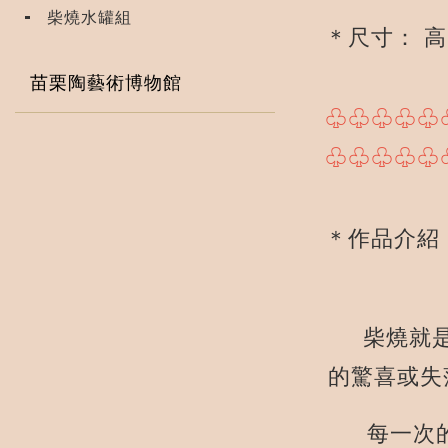
柴燒水罐組
＊尺寸： 高
苗栗陶藝術博物館
♧♧♧♧♧
♧♧♧♧♧
＊作品介紹
柴燒就是在
的驚喜或失
每一次的燒