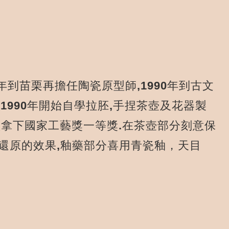
到苗栗再擔任陶瓷原型師,1990年到古文
1990年開始自學拉胚,手捏茶壺及花器製
型拿下國家工藝獎一等獎.在茶壺部分刻意保
橫焰強還原的效果,釉藥部分喜用青瓷釉，天目