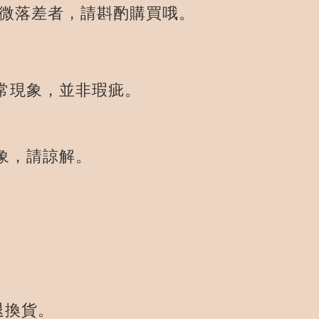
微落差者，請斟酌購買哦。
常現象，並非瑕疵。
象，請諒解。
退換貨。