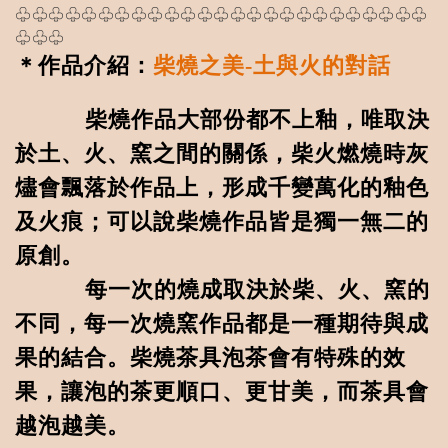
♧♧♧♧♧♧♧♧♧♧♧♧♧♧♧♧♧♧♧♧♧♧♧♧♧
♧♧♧
＊作品介紹：
柴燒之美-土與火的對話
柴燒作品大部份都不上釉，唯取決
於土、火、窯之間的關係，柴火燃燒時灰
燼會飄落於作品上，形成千變萬化的釉色
及火痕；可以說柴燒作品皆是獨一無二的
原創。
每一次的燒成取決於柴、火、窯的
不同，每一次燒窯作品都是一種期待與成
果的結合。柴燒茶具泡茶會有特殊的效
果，讓泡的茶更順口、更甘美，而茶具會
越泡越美。