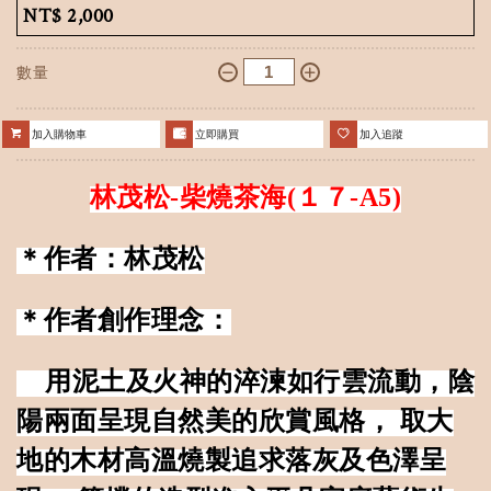
NT$
2,000
數量
加入購物車
立即購買
加入追蹤
林茂松-柴燒茶海(１７-A
5
)
＊作者：林茂松
＊作者創作理念：
用泥土及火神的淬湅如行雲流動，陰
陽兩面呈現自然美的欣賞風格， 取大
地的木材高溫燒製追求落灰及色澤呈