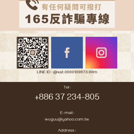
LINE ID : @xat.0000109873.90m
Tel :
+886 37 234-805
E-mail :
wuguu@yahoo.com.tw
Address :