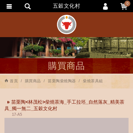
0
五穀文化村
會員登入
會員註冊
忘記密碼
訂單查詢
追蹤清單
購買商品
匯款通知
首頁
購買商品
苗栗陶柴燒陶器
柴燒茶具組
苗栗陶<林茂松>柴燒茶海_手工拉坯_自然落灰_精美茶
具_獨一無二_五穀文化村
17-A5