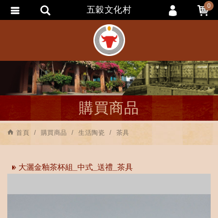
0
五穀文化村
會員登入
會員註冊
忘記密碼
訂單查詢
追蹤清單
購買商品
匯款通知
首頁
購買商品
生活陶瓷
茶具
大灑金釉茶杯組_中式_送禮_茶具