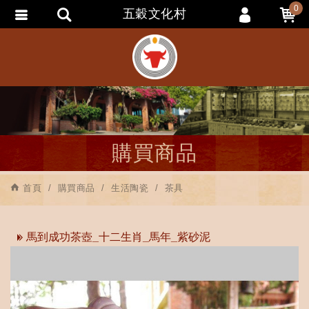
0
五穀文化村
會員登入
會員註冊
忘記密碼
訂單查詢
追蹤清單
購買商品
匯款通知
首頁
購買商品
生活陶瓷
茶具
馬到成功茶壺_十二生肖_馬年_紫砂泥