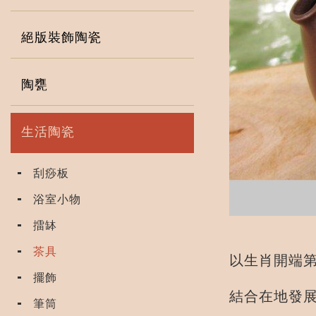
絕版裝飾陶瓷
陶甕
生活陶瓷
刮痧板
浴室小物
擂缽
茶具
以生肖開端
擺飾
結合在地發
筆筒