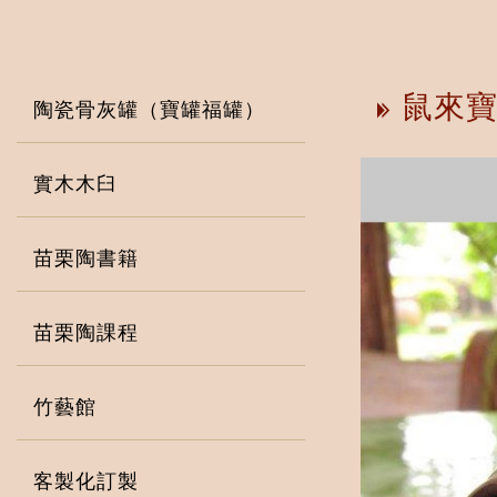
鼠來寶
陶瓷骨灰罐（寶罐福罐）
實木木臼
苗栗陶書籍
苗栗陶課程
竹藝館
客製化訂製