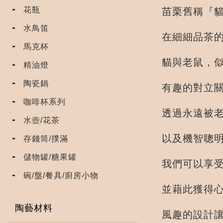
花瓶
苗栗舊稱『貓
水鳥笛
在細細品茶的
馬克杯
貓與老鼠，
精油燈
陶瓷鍋
有趣的對立
咖啡杯系列
透過永遠被
水壺/花茶
以及機智聰
存錢筒/撲滿
儲物罐/糖果罐
我們可以享
碗/盤/餐具/廚房小物
並藉此獲得
陶藝材料
風趣的設計