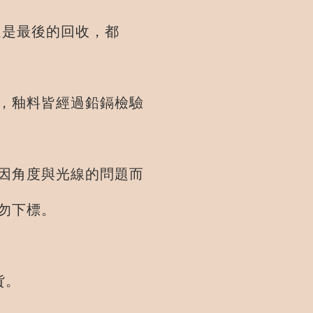
是最後的回收，都
，釉料皆經過鉛鎘檢驗
角度與光線的問題而
勿下標。
貨。