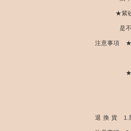
★紫砂和陶
是不造成
注意事項 
合格，不
★本商品為
與實體有
退 換 貨 