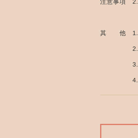
注意事項 2
其 他 1
2.單筆訂
3.五穀有
4.賣場尚