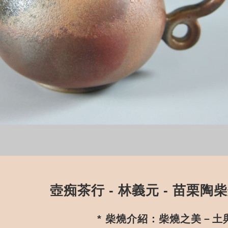
壺痴茶行 - 林義元 - 苗栗陶
* 柴燒介紹：柴燒之美－土與