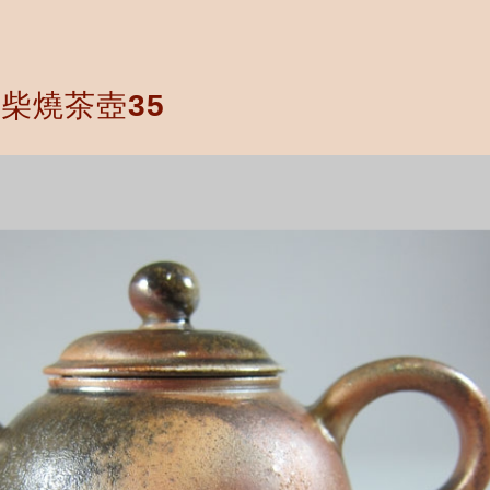
柴燒茶壺35