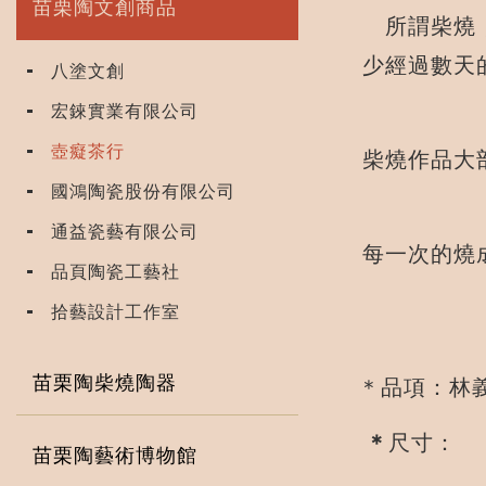
苗栗陶文創商品
所謂柴燒，
少經過數天
八塗文創
宏錸實業有限公司
壺癡茶行
柴燒作品大
國鴻陶瓷股份有限公司
通益瓷藝有限公司
每一次的燒
品頁陶瓷工藝社
拾藝設計工作室
苗栗陶柴燒陶器
＊品項：林義
＊
尺寸： 
苗栗陶藝術博物館