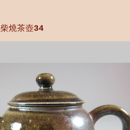
柴燒茶壺34