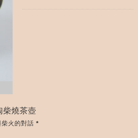
苗栗陶柴燒茶壺
柴火的對話 *