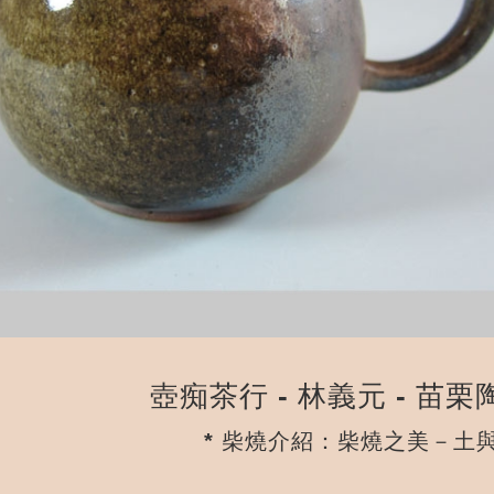
壺痴茶行 - 林義元 - 
* 柴燒介紹：柴燒之美－土與