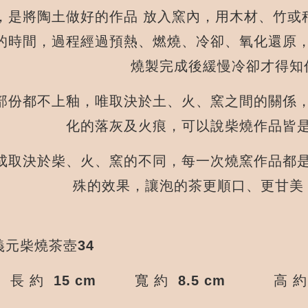
是將陶土做好的作品 放入窯內，用木材、竹或
的時間，過程經過預熱、燃燒、冷卻、氧化還原
燒製完成後緩慢冷卻才得知
部份都不上釉，唯取決於土、火、窯之間的關係
化的落灰及火痕，可以說柴燒作品皆
成取決於柴、火、窯的不同，每一次燒窯作品都
殊的效果，讓泡的茶更順口、更甘美
元柴燒茶壺34
長 約 15 cm
寬 約 8.5 cm
高 