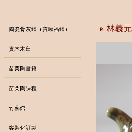
林義元
陶瓷骨灰罐（寶罐福罐）
實木木臼
苗栗陶書籍
苗栗陶課程
竹藝館
客製化訂製