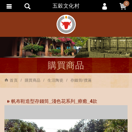
0
五穀文化村
會員登入
會員註冊
忘記密碼
訂單查詢
追蹤清單
購買商品
匯款通知
首頁
購買商品
生活陶瓷
存錢筒/撲滿
帆布鞋造型存錢筒_淺色花系列_療癒_4款