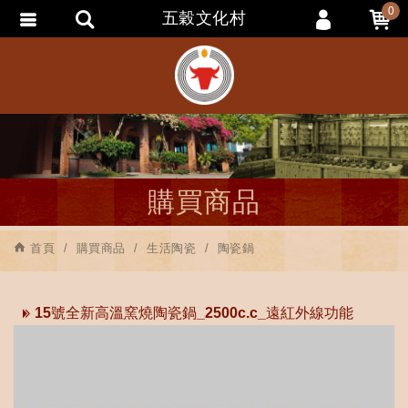
0
五穀文化村
會員登入
會員註冊
忘記密碼
訂單查詢
追蹤清單
購買商品
匯款通知
首頁
購買商品
生活陶瓷
陶瓷鍋
15號全新高溫窯燒陶瓷鍋_2500c.c_遠紅外線功能