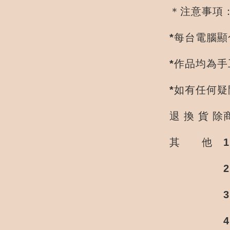
＊注意事項
*每台電腦
*作品均為
*如有任何
退 換 貨
其 他 1
2.單筆訂
3.五穀有
4.賣場