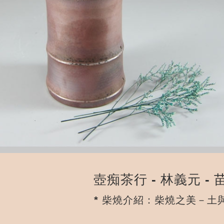
壺痴茶行 - 林義元 -
*
柴燒介紹：柴燒之美－土與