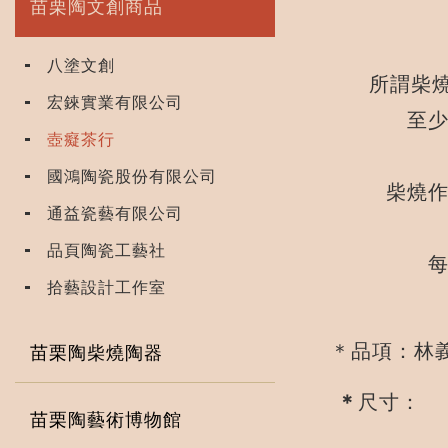
苗栗陶文創商品
八塗文創
所謂柴燒
宏錸實業有限公司
至
壺癡茶行
國鴻陶瓷股份有限公司
柴燒
通益瓷藝有限公司
品頁陶瓷工藝社
拾藝設計工作室
＊品項：林義
苗栗陶柴燒陶器
＊
尺寸： 
苗栗陶藝術博物館