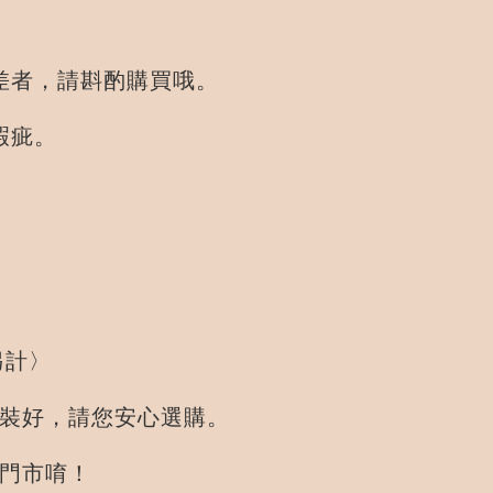
差者，請斟酌購買哦。
瑕疵。
退換貨。
另計〉
好，請您安心選購。
門市唷！