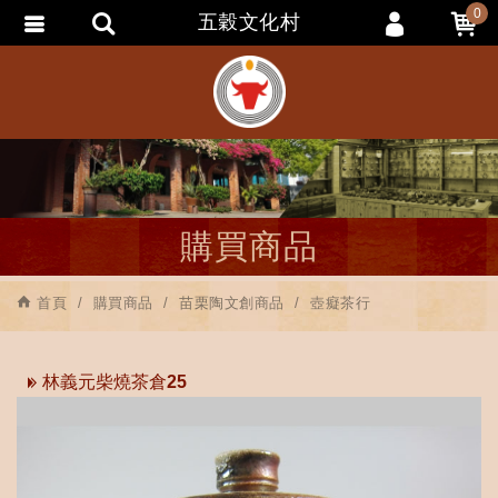
0
五穀文化村
會員登入
會員註冊
忘記密碼
訂單查詢
追蹤清單
購買商品
匯款通知
首頁
購買商品
苗栗陶文創商品
壺癡茶行
林義元柴燒茶倉25