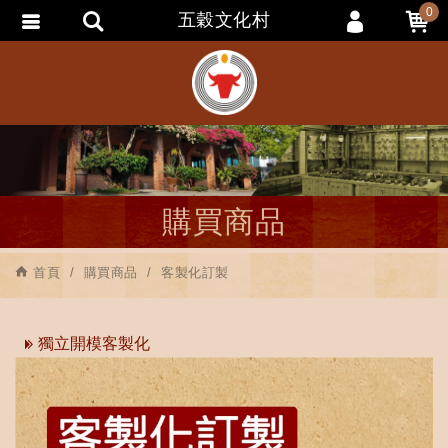
0
五穀文化村
會員登入
會員註冊
忘記密碼
訂單查詢
追蹤清單
購買商品
匯款通知
首頁
購買商品
客製化訂製
獨立開模客製化