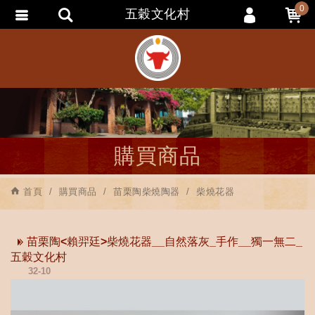
0
五穀文化村
會員登入
會員註冊
忘記密碼
訂單查詢
追蹤清單
購買商品
匯款通知
首頁
購買商品
苗栗陶柴燒陶器
柴燒花器
苗栗陶<賴羿廷>柴燒花器__自然落灰_手作__獨一無二_
五穀文化村
32-10