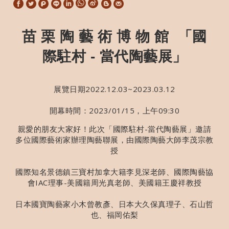
W
S
h
i
a
n
苗 栗 陶 藝 術 博 物 館 「國
t
a
際駐村 - 當代陶藝展」
s
W
A
e
p
i
p
b
展覽日期2022.12.03~2023.03.12
o
開幕時間：2023/01/15，上午09:30
親愛的朋友大家好！此次「國際駐村-當代陶藝展」邀請
多位國際藝術家辦理陶藝聯展，由國際陶藝大師李茂宗教
授
國際知名景德鎮三寶村加拿大籍李見深老師、國際陶藝協
會IAC理事-美國籍周光真老師、美國籍王慶祥教授
日本國寶陶藝家小木曾教彥、日本大久保真理子、石山哲
也、福岡佑梨