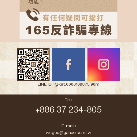
LINE ID : @xat.0000109873.90m
Tel :
+886 37 234-805
E-mail :
wuguu@yahoo.com.tw