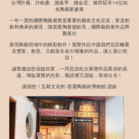
台灣許菊、許柏彥、謝嘉亨、鍾金宏、賴羿廷等14位知
名陶藝家參展
一年一度的國際陶藝展覽是重要的藝術文化交流，更是創
新和傳承的展現，讓苗栗陶發揚鮮亮，國際藝術家作品齊
聚展出
展現陶藝領域中的精彩創作！展覽作品中讓我們近距離看
見豐富、創意、又饒富生命力璀璨的作品，讓人賞心悅
目！
誠摯邀請您蒞臨欣賞，一同見證此次展覽作品甚深的底
蘊，增益展覽的光彩，敬請撥冗蒞臨，恭候台光！
謝謝您！五穀文化村-苗栗陶藝術博物館 謹啟