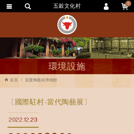
0
五穀文化村
會員登入
會員註冊
忘記密碼
訂單查詢
追蹤清單
環境設施
匯款通知
首頁
苗栗陶藝術博物館
〔國際駐村-當代陶藝展〕
2022.12
23