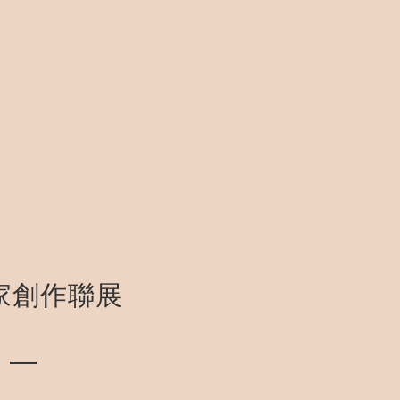
家創作聯展
 —