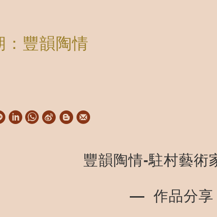
期：豐韻陶情
W
S
h
i
a
n
豐韻陶情-駐村藝術
t
a
s
W
A
e
— 作品分享
p
i