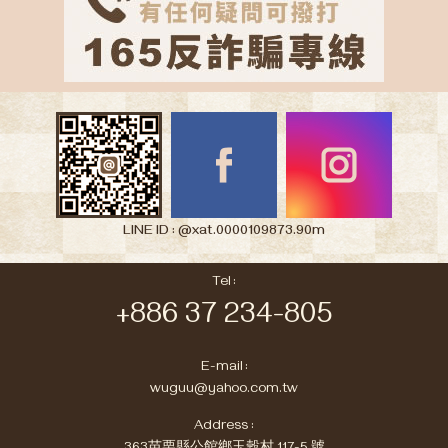
LINE ID : @xat.0000109873.90m
Tel :
+886 37 234-805
E-mail :
wuguu@yahoo.com.tw
Address :